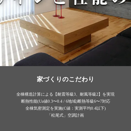
家づくりのこだわり
全棟構造計算による【耐震等級3、耐風等級2】を実現
断熱性能(Ua値0.3〜0.4 / 6地域)断熱等級6〜7対応
全棟気密測定を実施(C値：実測平均0.4以下)
「松尾式」空調計画