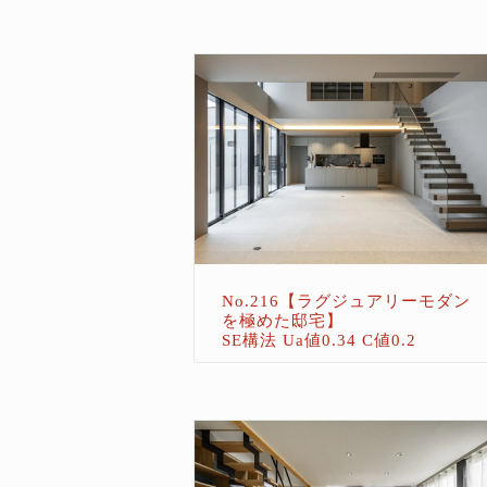
No.216【ラグジュアリーモダン
を極めた邸宅】
SE構法 Ua値0.34 C値0.2