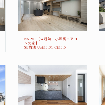
No.202【W断熱＋小屋裏エアコ
ンの家】
SE構法 Ua値0.31 C値0.5