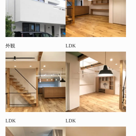
外観
LDK
LDK
LDK