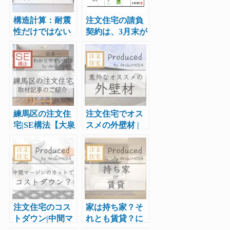
構造計算：耐震
注文住宅の請負
性だけではない
契約は、3月末が
もう一つのメリ
得？それとも4月
ット
以降が得？
練馬区の注文住
注文住宅でオス
宅|SE構法【大泉
スメの外壁材 |
学園K邸】取材
意外な選択とは
記事のご紹介
注文住宅のコス
家は持ち家？そ
トダウン|中間マ
れとも賃貸？に
ージンのカット
ついて正解はあ