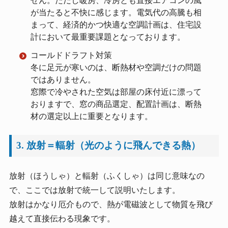
せん。ただし暖房、冷房とも直接エアコンの風
が当たると不快に感じます。電気代の高騰も相
まって、経済的かつ快適な空調計画は、住宅設
計において最重要課題となっております。
コールドドラフト対策
冬に足元が寒いのは、断熱材や空調だけの問題
ではありません。
窓際で冷やされた空気は部屋の床付近に漂って
おりますで、窓の商品選定、配置計画は、断熱
材の選定以上に重要となります。
3. 放射＝輻射（光のように飛んできる熱）
放射（ほうしゃ）と輻射（ふくしゃ）は同じ意味なの
で、ここでは放射で統一して説明いたします。
放射はかなり厄介もので、熱が電磁波として物質を飛び
越えて直接伝わる現象です。