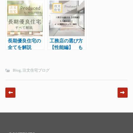
で実現可能か？
るのか！？|アー
キ・モーダ
長期優良住宅の
工務店の選び方
全てを解説
【性能編】 も
う迷わない！４
つの質問でスッ
キリ解決。
Blog
,
注文住宅ブログ
Post navigation