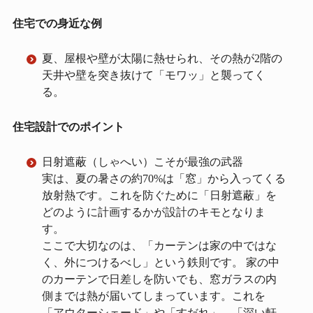
住宅での身近な例
夏、屋根や壁が太陽に熱せられ、その熱が2階の
天井や壁を突き抜けて「モワッ」と襲ってく
る。
住宅設計でのポイント
日射遮蔽（しゃへい）こそが最強の武器
実は、夏の暑さの約70%は「窓」から入ってくる
放射熱です。これを防ぐために「日射遮蔽」を
どのように計画するかが設計のキモとなりま
す。
ここで大切なのは、「カーテンは家の中ではな
く、外につけるべし」という鉄則です。 家の中
のカーテンで日差しを防いでも、窓ガラスの内
側までは熱が届いてしまっています。これを
「アウターシェード」や「すだれ」、「深い軒