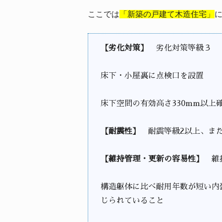
ここでは
「新築の戸建て木造住宅」
【劣化対策】
劣化対策等級３
床下・小屋裏に点検口を設置
床下空間の有効高さ330mm以上
【耐震性】
耐震等級2以上、ま
【維持管理・更新の容易性】
維持
構造躯体に比べ耐用年数が短い内
じられていること