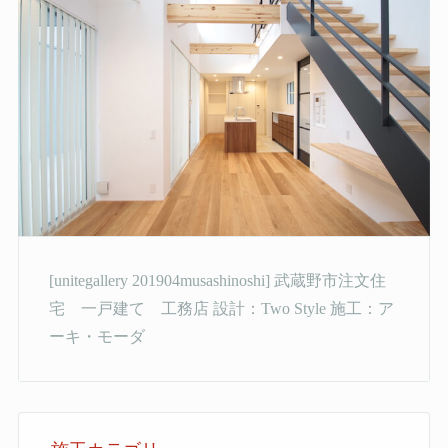
[unitegallery 201904musashinoshi] 武蔵野市注文住
宅 一戸建て 工務店 設計：Two Style 施工：ア
ーキ・モーダ