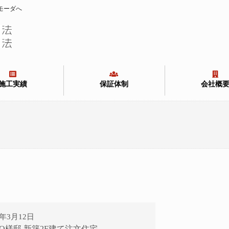
モーダへ
施工実績
保証体制
会社概
7年3月12日
市 O様邸 新築2F建て注文住宅