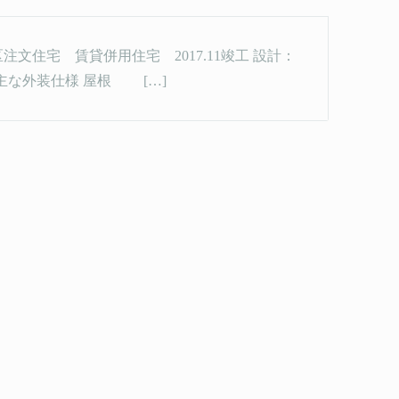
nami] 杉並区注文住宅 賃貸併用住宅 2017.11竣工 設計：
ダ 主な外装仕様 屋根 […]