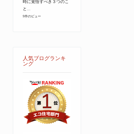
時に覚悟すべき３つのこ
と...
9件のビュー
人気ブログランキ
ング