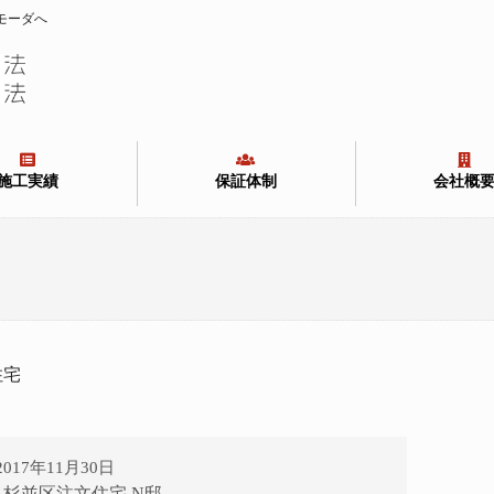
モーダへ
施工実績
保証体制
会社概
住宅
2017年11月30日
04 杉並区注文住宅 N邸