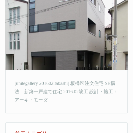
[unitegallery 201602itabashi] 板橋区注文住宅 SE構
法 新築一戸建て住宅 2016.02竣工 設計・施工：
アーキ・モーダ