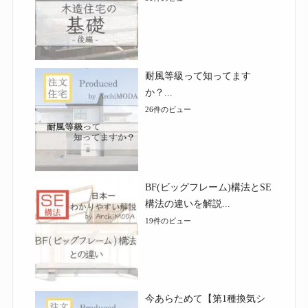
耐風等級って知ってます
か？...
26件のビュー
BF(ビッグフレーム)構法とSE
構法の違いを解説...
19件のビュー
今あらためて【第1種換気シ