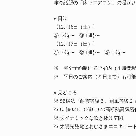
昨今話題の「床下エアコン」の暖か
⭐︎ 日時
【12月16日（土）】
② 13時〜 ③ 15時〜
【12月17日（日）】
① 10時〜 ② 13時〜 ③ 15時〜
※ 完全予約制にてご案内（１時間
※ 平日のご案内（21日まで）も可
⭐︎ 見どころ
※ SE構法「耐震等級３、耐風等級２
※ Ua値0.41、C値0.16の高断
※ ダイナミックな吹き抜け空間
※ 太陽光発電とおひさまエコキュー