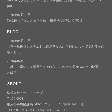
No.216【ラグジュアリーモダンを極めた邸宅】SE構法 Ua値0.34 C
値0.2
2026年07月28日
No.220【メダカと暮らす家】SE構法 Ua値0.4 C値0.3
BLOG
2026年05月20日
【第一種換気システム】は最適解なのか？条件によって変わるその
答えとは
2026年04月10日
「暑い・寒い」は温度だけではない。PMVで分かる本当の快適さ
とは？
ABOUT
株式会社アーキ・モーダ
〒176-0001
東京都練馬区練馬3-19-17 ニューハイツ練馬1F-101号
TEL：03-6914-8930 / FAX：03-6914-8931