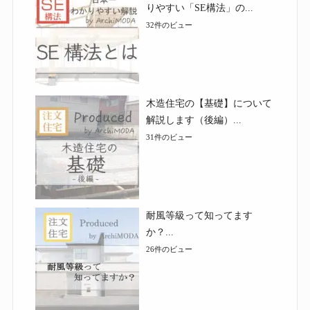
りやすい「SE構法」の...
32件のビュー
木造住宅の【基礎】について
解説します（後編）...
31件のビュー
耐風等級って知ってます
か？...
26件のビュー