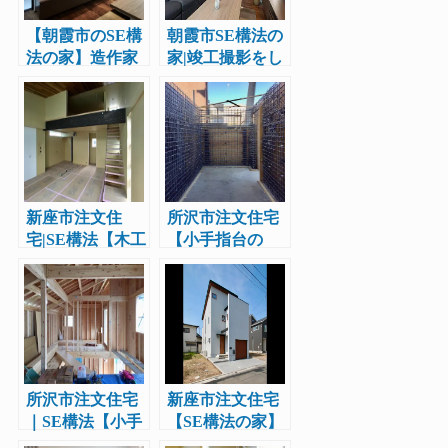
【朝霞市のSE構
朝霞市SE構法の
法の家】造作家
家|竣工撮影をし
具のご紹介です
ました。造作家
具、チョークア
ートが見所で
す。
新座市注文住
所沢市注文住宅
宅|SE構法【木工
【小手指台の
事完了】工務店
家】工務店レポ
レポート5
ート8
所沢市注文住宅
新座市注文住宅
｜SE構法【小手
【SE構法の家】
指町の家】工務
気密測定|工務店