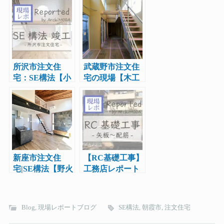
店レポート9
レポート11
所沢市注文住
武蔵野市注文住
宅：SE構法【小
宅の現場【木工
手指町の家】竣
事完了】工務店
工|工務店レポー
レポート４
ト16
新座市注文住
【RC基礎工事】
宅|SE構法【野火
工務店レポート
止の家】完成現
20 〜新宿区下落
場見学会実施
合の注文住宅〜
Blog
,
現場レポートブログ
SE構法
,
朝霞市
,
注文住宅