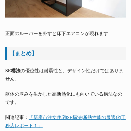
正面のルーバーを外すと床下エアコンが現れます
【まとめ】
SE構法
の優位性は耐震性と、デザイン性だけではありま
せん。
躯体の厚みを生かした高断熱化にも向いている構法なの
です。
関連記事：
「新座市注文住宅|SE構法|断熱性能の最適化|工
務店レポート１」