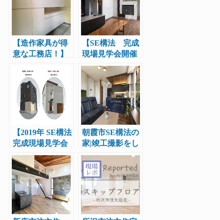
【造作家具が得
【SE構法 完成
意な工務店！】
現場見学会開催
SE構法の一戸建
のお知らせ】
て新築物件で造
作家具の搬入取
り付けを行いま
した
【2019年 SE構法
朝霞市SE構法の
完成現場見学会
家|竣工撮影をし
と構造現場見学
ました。造作家
会のダブルW見
具、チョークア
学会スター
ートが見所で
ト！】
す。