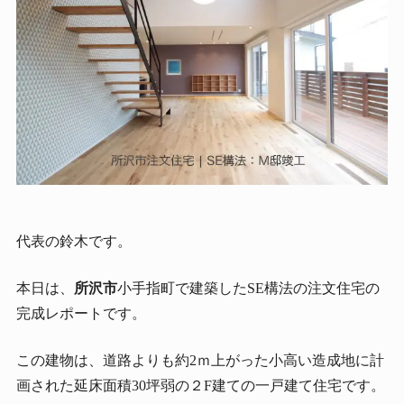
代表の鈴木です。
本日は、
所沢市
小手指町で建築したSE構法の注文住宅の
完成レポートです。
この建物は、道路よりも約2ｍ上がった小高い造成地に計
画された延床面積30坪弱の２F建ての一戸建て住宅です。