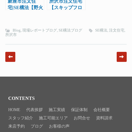
新座市注文住
所沢市注文住宅
宅|SE構法【野火
【スキップフロ
止の家】完成現
アのある家】竣
場見学会実施
工|工務店レポー
ト17
Blog
,
現場レポートブログ
,
SE構法ブログ
SE構法
,
注文住宅
,
所沢市
Post navigation
CONTENTS
HOME
代表挨拶
施工実績
保証体制
会社概要
スタッフ紹介
施工可能エリア
お問合せ
資料請求
来店予約
ブログ
お客様の声