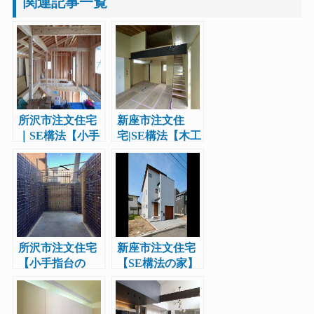
関連記事一覧
所沢市注文住宅
新座市注文住
｜SE構法【小手
宅|SE構法【木工
指町の家】工務
事完了】工務店
店レポート9
レポート5
所沢市注文住宅
新座市注文住宅
【小手指台の
【SE構法の家】
家】工務店レポ
気密測定|工務店
ート8
レポート11