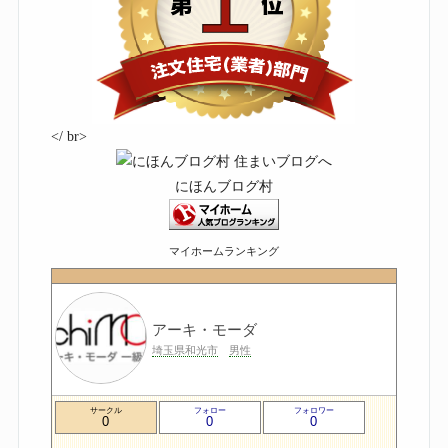
</ br>
にほんブログ村
マイホームランキング
アーキ・モーダ
埼玉県和光市
男性
サークル
フォロー
フォロワー
0
0
0