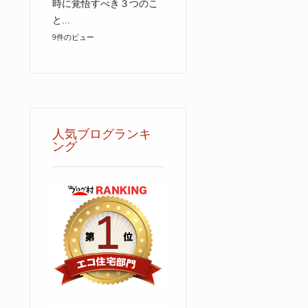
時に覚悟すべき３つのこ
と...
9件のビュー
人気ブログランキ
ング