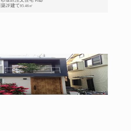
新築2F建て
95.46㎡