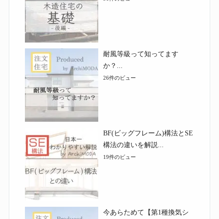
耐風等級って知ってます
か？...
26件のビュー
BF(ビッグフレーム)構法とSE
構法の違いを解説...
19件のビュー
今あらためて【第1種換気シ