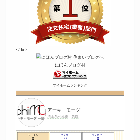
</ br>
にほんブログ村
マイホームランキング
アーキ・モーダ
埼玉県和光市
男性
サークル
フォロー
フォロワー
0
0
0