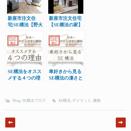
新座市注文住
新座市注文住宅
宅|SE構法【野火
【SE構法の家】
止の家】完成現
気密測定|工務店
場見学会実施
レポート11
SE構法をオスス
車好きから見る
メする４つの理
SE構法の凄さと
由
は
Blog
,
SE構法ブログ
SE構法
,
デメリット
,
価格
Post navigation