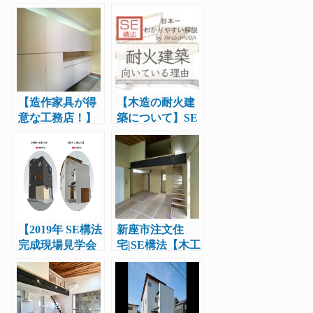
績〜】
編〜】木造住宅
を建てる際は構
造計算は重要で
す
【造作家具が得
【木造の耐火建
意な工務店！】
築について】SE
SE構法の一戸建
構法が木造の耐
て新築物件で造
火建築に向いて
作家具の搬入取
いる理由
り付けを行いま
した
【2019年 SE構法
新座市注文住
完成現場見学会
宅|SE構法【木工
と構造現場見学
事完了】工務店
会のダブルW見
レポート5
学会スター
ト！】